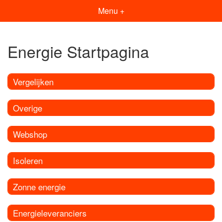
Menu +
Energie Startpagina
Vergelijken
Overige
Webshop
Isoleren
Zonne energie
Energieleveranciers